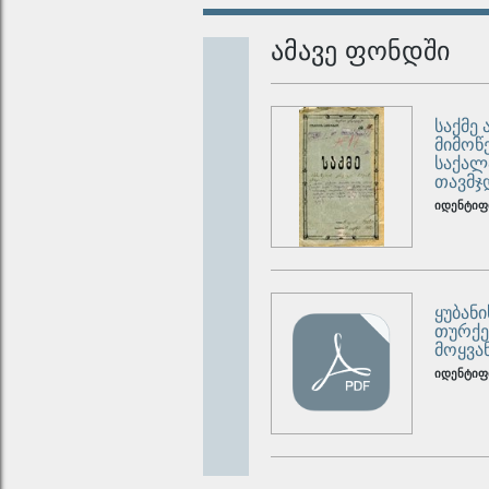
ამავე ფონდში
საქმე
მიმოწ
საქალ
თავმჯ
იდენტიფ
ყუბან
თურქე
მოყვა
იდენტიფ