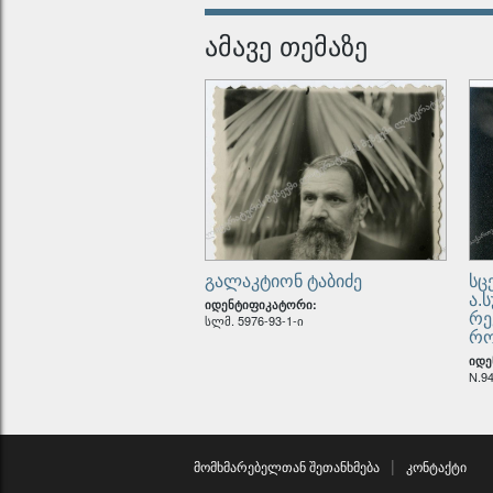
აქტი 
გაყოფ
ამავე თემაზე
იდენტიფ
ამონა
ჯარის
იდენტიფ
გალაკტიონ ტაბიძე
სც
ა.
იდენტიფიკატორი:
რე
სლმ. 5976-93-1-ი
რო
იდე
N.9
მომხმარებელთან შეთანხმება
კონტაქტი