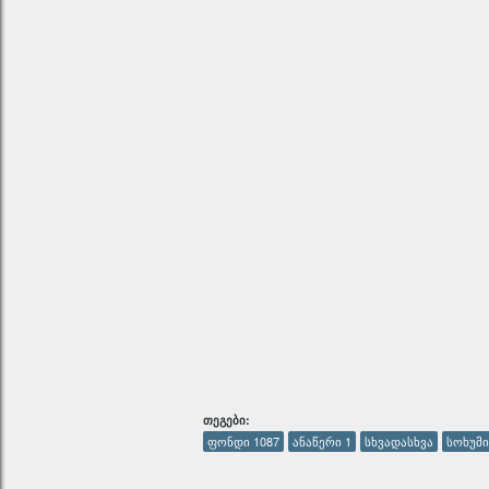
ᲗᲔᲒᲔᲑᲘ:
ფონდი 1087
ანაწერი 1
სხვადასხვა
სოხუმი