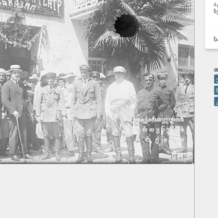
ა
ნ
ს
Თ