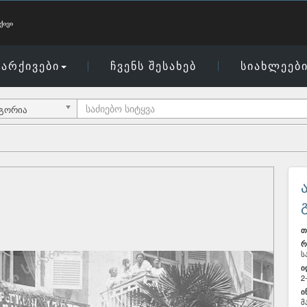
არქივები
ჩვენს შესახებ
სიახლეებ
ეგორია
თ
რ
ს
ი
2
ი
მ