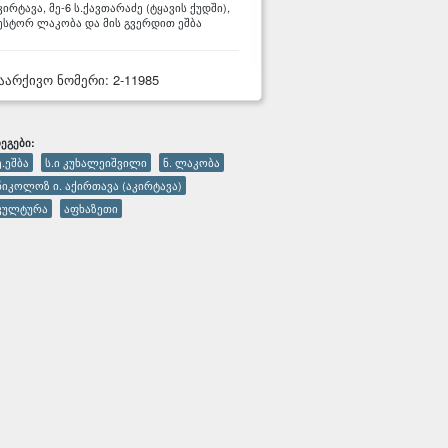
კირტავა, მე-6 ს.ქავთარაძე (ტყავის ქუდში),
ესტორ ლაკობა და მის გვერდით ეშბა
აარქივო ნომერი: 2-11985
ᲔᲒᲔᲑᲘ:
ე.ეშბა
ს.ი კუხალეიშვილი
ნ. ლაკობა
ნიკოლოზ ი. აქირთავა (აკირტავა)
კულტურა
აფხაზეთი