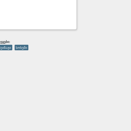
ᲔᲒᲔᲑᲘ:
პეიზაჟი
სოხუმი