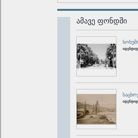
ამავე ფონდში
სოხუმი
იდენტიფ
საცხო
იდენტიფ