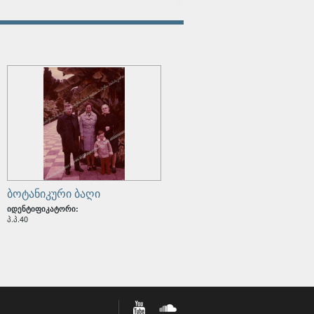
ბოტანიკური ბაღი
იდენტიფიკატორი:
პ.პ.40