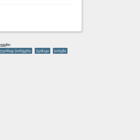
ᲔᲒᲔᲑᲘ:
ლეონიდ პორტერი
პეიზაჟი
სოხუმი