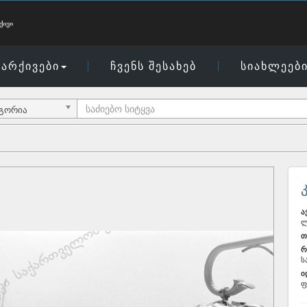
არქივები
ჩვენს შესახებ
სიახლეებ
ეგორია
ა
ლ
თ
რ
ს
ი
ფ